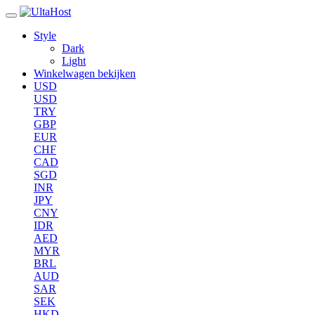
Style
Dark
Light
Winkelwagen bekijken
USD
USD
TRY
GBP
EUR
CHF
CAD
SGD
INR
JPY
CNY
IDR
AED
MYR
BRL
AUD
SAR
SEK
HKD