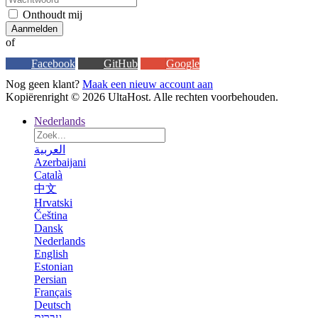
Onthoudt mij
Aanmelden
of
Facebook
GitHub
Google
Nog geen klant?
Maak een nieuw account aan
Kopiërenright © 2026 UltaHost. Alle rechten voorbehouden.
Nederlands
العربية
Azerbaijani
Català
中文
Hrvatski
Čeština
Dansk
Nederlands
English
Estonian
Persian
Français
Deutsch
עברית