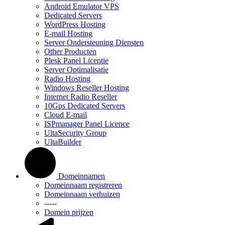
Android Emulator VPS
Dedicated Servers
WordPress Hosting
E-mail Hosting
Server Ondersteuning Diensten
Other Producten
Plesk Panel Licentie
Server Optimalisatie
Radio Hosting
Windows Reseller Hosting
Internet Radio Reseller
10Gps Dedicated Servers
Cloud E-mail
ISPmanager Panel Licence
UltaSecurity Group
UltaBuilder
Domeinnamen
Domeinnaam registreren
Domeinnaam verhuizen
-----
Domein prijzen