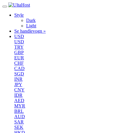
Style
Dark
Light
Se handlevogn »
USD
USD
TRY
GBP
EUR
CHF
CAD
SGD
INR
JPY
CNY
IDR
AED
MYR
BRL
AUD
SAR
SEK
HKD