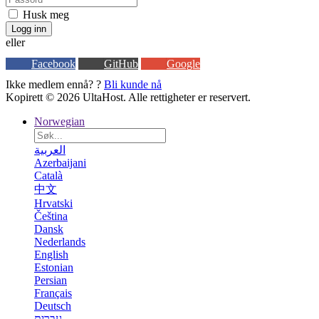
Husk meg
Logg inn
eller
Facebook
GitHub
Google
Ikke medlem ennå? ?
Bli kunde nå
Kopirett © 2026 UltaHost. Alle rettigheter er reservert.
Norwegian
العربية
Azerbaijani
Català
中文
Hrvatski
Čeština
Dansk
Nederlands
English
Estonian
Persian
Français
Deutsch
עברית