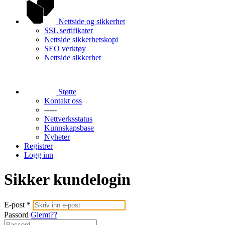
Nettside og sikkerhet
SSL sertifikater
Nettside sikkerhetskopi
SEO verktøy
Nettside sikkerhet
Støtte
Kontakt oss
-----
Nettverksstatus
Kunnskapsbase
Nyheter
Registrer
Logg inn
Sikker kundelogin
E-post *
Passord
Glemt??