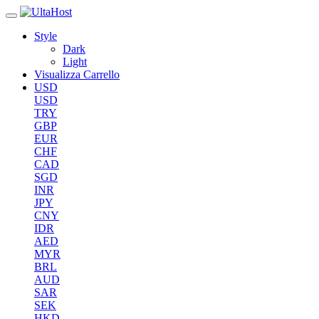
Style
Dark
Light
Visualizza Carrello
USD
USD
TRY
GBP
EUR
CHF
CAD
SGD
INR
JPY
CNY
IDR
AED
MYR
BRL
AUD
SAR
SEK
HKD