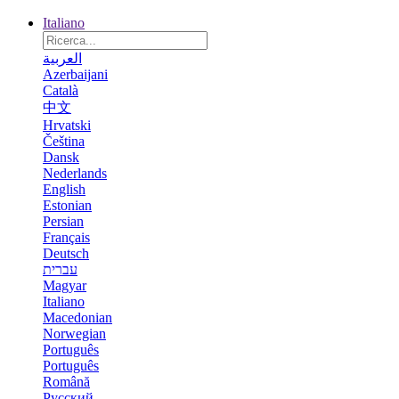
Italiano
العربية
Azerbaijani
Català
中文
Hrvatski
Čeština
Dansk
Nederlands
English
Estonian
Persian
Français
Deutsch
עברית
Magyar
Italiano
Macedonian
Norwegian
Português
Português
Română
Русский