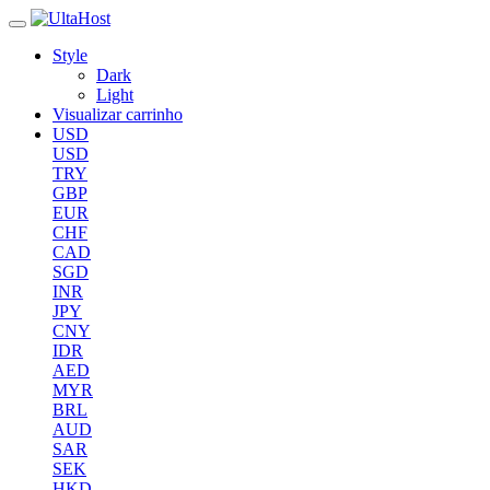
Style
Dark
Light
Visualizar carrinho
USD
USD
TRY
GBP
EUR
CHF
CAD
SGD
INR
JPY
CNY
IDR
AED
MYR
BRL
AUD
SAR
SEK
HKD