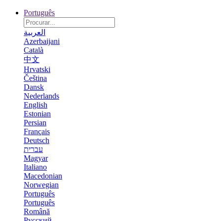
Português
العربية
Azerbaijani
Català
中文
Hrvatski
Čeština
Dansk
Nederlands
English
Estonian
Persian
Français
Deutsch
עברית
Magyar
Italiano
Macedonian
Norwegian
Português
Português
Română
Русский