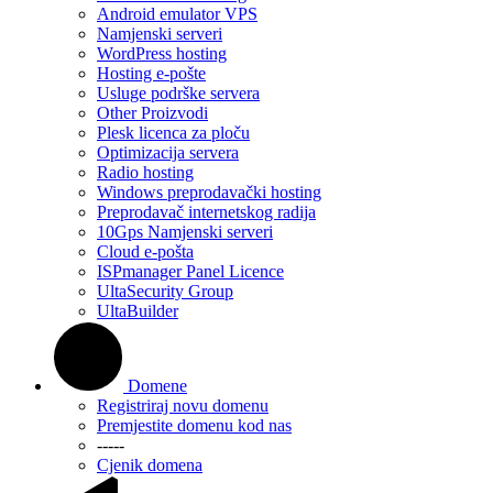
Android emulator VPS
Namjenski serveri
WordPress hosting
Hosting e-pošte
Usluge podrške servera
Other Proizvodi
Plesk licenca za ploču
Optimizacija servera
Radio hosting
Windows preprodavački hosting
Preprodavač internetskog radija
10Gps Namjenski serveri
Cloud e-pošta
ISPmanager Panel Licence
UltaSecurity Group
UltaBuilder
Domene
Registriraj novu domenu
Premjestite domenu kod nas
-----
Cjenik domena