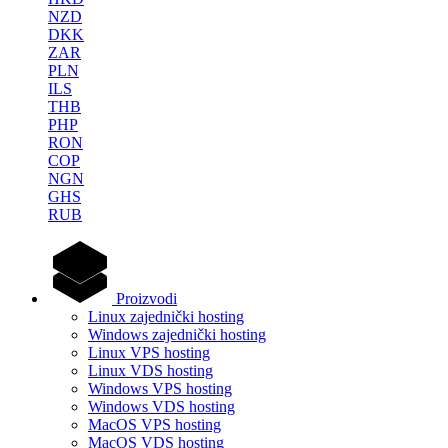
NZD
DKK
ZAR
PLN
ILS
THB
PHP
RON
COP
NGN
GHS
RUB
Proizvodi
Linux zajednički hosting
Windows zajednički hosting
Linux VPS hosting
Linux VDS hosting
Windows VPS hosting
Windows VDS hosting
MacOS VPS hosting
MacOS VDS hosting