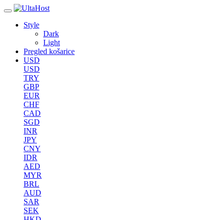
Style
Dark
Light
Pregled košarice
USD
USD
TRY
GBP
EUR
CHF
CAD
SGD
INR
JPY
CNY
IDR
AED
MYR
BRL
AUD
SAR
SEK
HKD