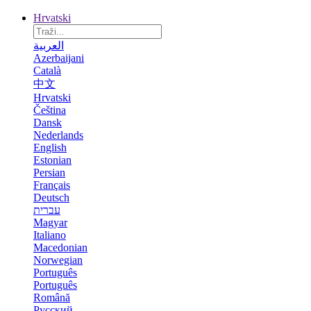
Hrvatski
العربية
Azerbaijani
Català
中文
Hrvatski
Čeština
Dansk
Nederlands
English
Estonian
Persian
Français
Deutsch
עברית
Magyar
Italiano
Macedonian
Norwegian
Português
Português
Română
Русский