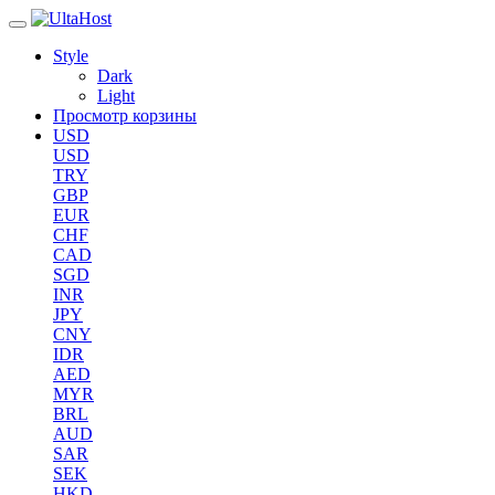
Style
Dark
Light
Просмотр корзины
USD
USD
TRY
GBP
EUR
CHF
CAD
SGD
INR
JPY
CNY
IDR
AED
MYR
BRL
AUD
SAR
SEK
HKD