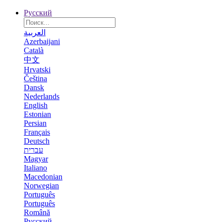
Русский
العربية
Azerbaijani
Català
中文
Hrvatski
Čeština
Dansk
Nederlands
English
Estonian
Persian
Français
Deutsch
עברית
Magyar
Italiano
Macedonian
Norwegian
Português
Português
Română
Русский