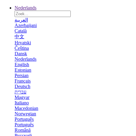
Nederlands
العربية
Azerbaijani
Català
中文
Hrvatski
Čeština
Dansk
Nederlands
English
Estonian
Persian
Français
Deutsch
עברית
Magyar
Italiano
Macedonian
Norwegian
Português
Português
Română
Русский