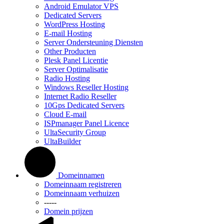
Android Emulator VPS
Dedicated Servers
WordPress Hosting
E-mail Hosting
Server Ondersteuning Diensten
Other Producten
Plesk Panel Licentie
Server Optimalisatie
Radio Hosting
Windows Reseller Hosting
Internet Radio Reseller
10Gps Dedicated Servers
Cloud E-mail
ISPmanager Panel Licence
UltaSecurity Group
UltaBuilder
Domeinnamen
Domeinnaam registreren
Domeinnaam verhuizen
-----
Domein prijzen