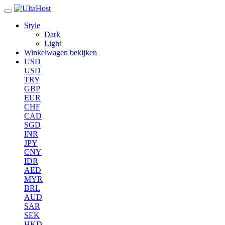
Style
Dark
Light
Winkelwagen bekijken
USD
USD
TRY
GBP
EUR
CHF
CAD
SGD
INR
JPY
CNY
IDR
AED
MYR
BRL
AUD
SAR
SEK
HKD